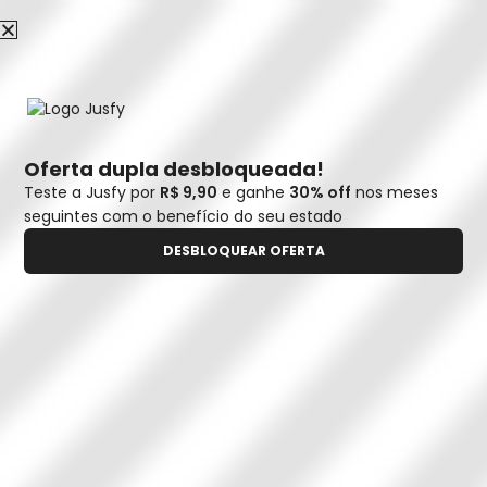
Sua
Novidade: o app da Jusfy chegou!
rotina
jurídica
agora
cabe no
bolso.
Oferta dupla desbloqueada!
Teste a Jusfy por
R$ 9,90
e ganhe
30% off
nos meses
seguintes com o benefício do seu estado
DESBLOQUEAR OFERTA