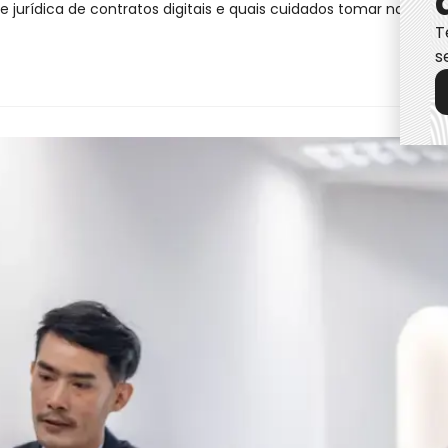
urídica de contratos digitais e quais cuidados tomar na elabor
T
s