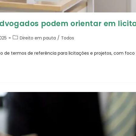
dvogados podem orientar em licita
025
Direito em pauta
/
Todos
e termos de referência para licitações e projetos, com foco na