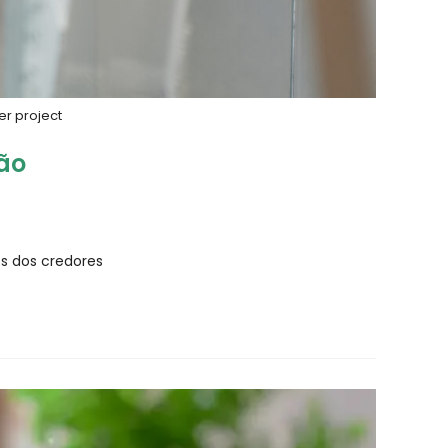
er project
ão
os dos credores