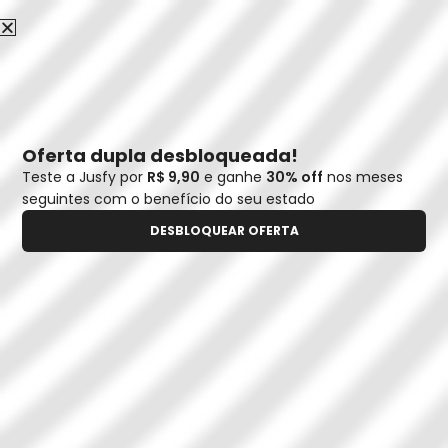
mais de 50 milhões de jurisprudências
atualizadas na Jusfy! Disponível em todos os
Novidade:
planos.
Oferta dupla desbloqueada!
Teste a Jusfy por
R$ 9,90
e ganhe
30% off
nos meses
seguintes com o benefício do seu estado
DESBLOQUEAR OFERTA