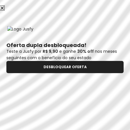
mais de 50 milhões de jurisprudências
atualizadas na Jusfy! Disponível em todos os
Novidade:
planos.
Oferta dupla desbloqueada!
Teste a Jusfy por
R$ 9,90
e ganhe
30% off
nos meses
seguintes com o benefício do seu estado
DESBLOQUEAR OFERTA