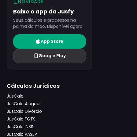
NOVIDADE
Baixe o app da Jusfy
Seus cálculos e processos na
palma da mão. Disponível agora.
App Store
Google Play
Cálculos Jurídicos
JusCalc
JusCalc Aluguel
JusCalc Divórcio
JusCalc FGTS
JusCalc INSS
JusCalc PASEP