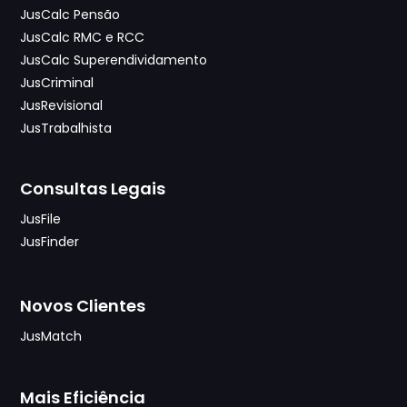
JusCalc Pensão
JusCalc RMC e RCC
JusCalc Superendividamento
JusCriminal
JusRevisional
JusTrabalhista
Consultas Legais
JusFile
JusFinder
Novos Clientes
JusMatch
Mais Eficiência