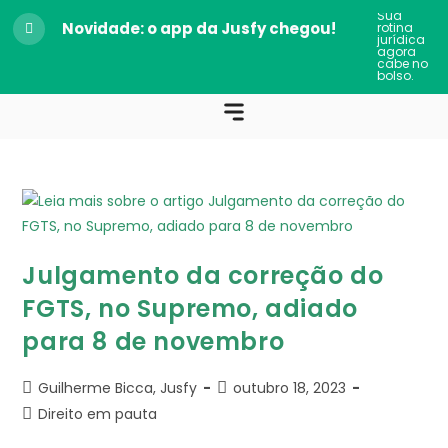
Sua
Novidade: o app da Jusfy chegou!
rotina
jurídica
agora
cabe no
bolso.
Julgamento da correção do
FGTS, no Supremo, adiado
para 8 de novembro
Guilherme Bicca, Jusfy
outubro 18, 2023
Direito em pauta