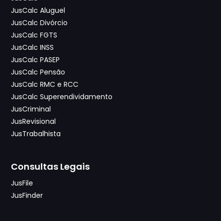
JusCalc Aluguel
JusCalc Divórcio
JusCalc FGTS
JusCalc INSS
JusCalc PASEP
JusCalc Pensão
JusCalc RMC e RCC
JusCalc Superendividamento
JusCriminal
JusRevisional
JusTrabalhista
Consultas Legais
JusFile
JusFinder