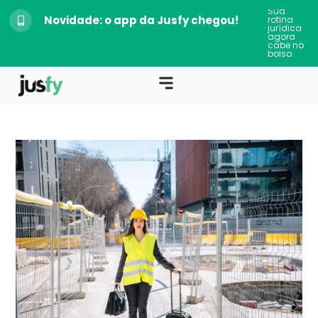
Sua
Novidade: o app da Jusfy chegou!
rotina
jurídica
agora
cabe no
bolso.