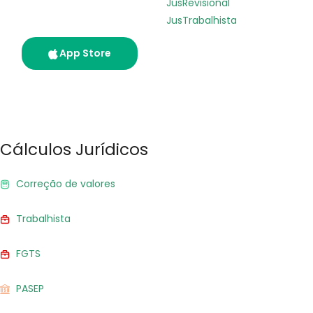
JusRevisional
processos na palma da
mão. Disponível agora.
JusTrabalhista
App Store
Google Play
Cálculos Jurídicos
Correção de valores
Trabalhista
FGTS
PASEP