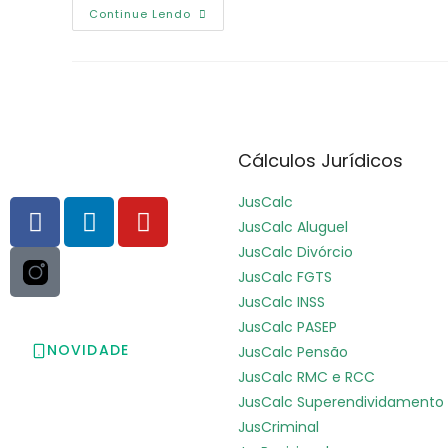
Continue Lendo
Cálculos Jurídicos
JusCalc
JusCalc Aluguel
JusCalc Divórcio
JusCalc FGTS
JusCalc INSS
JusCalc PASEP
NOVIDADE
JusCalc Pensão
JusCalc RMC e RCC
Baixe o app da
JusCalc Superendividamento
Jusfy
JusCriminal
Seus cálculos e