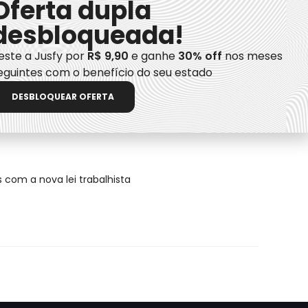
Oferta dupla
desbloqueada!
este a Jusfy por
R$ 9,90
e ganhe
30% off
nos meses
eguintes com o benefício do seu estado
 e mudanças com a nova lei trabalhista
DESBLOQUEAR OFERTA
forma correta
 com a nova lei trabalhista