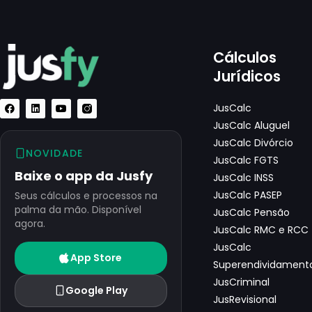
Cálculos
Jurídicos
JusCalc
JusCalc Aluguel
JusCalc Divórcio
NOVIDADE
JusCalc FGTS
Baixe o app da Jusfy
JusCalc INSS
JusCalc PASEP
Seus cálculos e processos na
palma da mão. Disponível
JusCalc Pensão
agora.
JusCalc RMC e RCC
JusCalc
App Store
Superendividament
JusCriminal
Google Play
JusRevisional