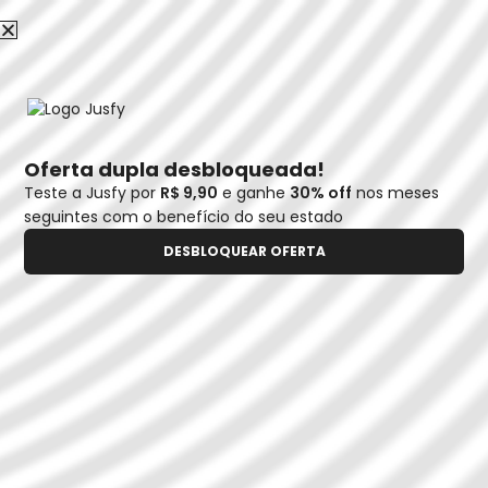
mais de 50 milhões de jurisprudências
atualizadas na Jusfy! Disponível em todos os
Novidade:
planos.
Oferta dupla desbloqueada!
Teste a Jusfy por
R$ 9,90
e ganhe
30% off
nos meses
seguintes com o benefício do seu estado
DESBLOQUEAR OFERTA