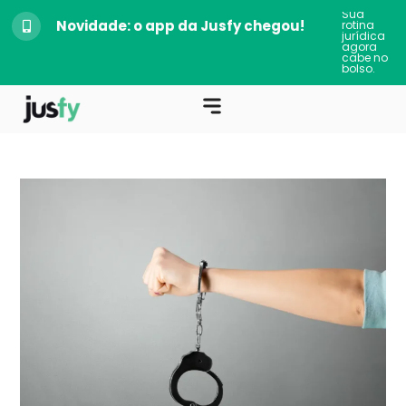
Sua
Novidade: o app da Jusfy chegou!
rotina
jurídica
agora
cabe no
bolso.