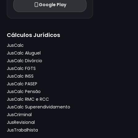
Google Play
Cálculos Jurídicos
JusCalc
JusCalc Aluguel
JusCalc Divórcio
JusCalc FGTS
JusCalc INSS
JusCalc PASEP
JusCalc Pensão
JusCalc RMC e RCC
JusCalc Superendividamento
JusCriminal
JusRevisional
JusTrabalhista