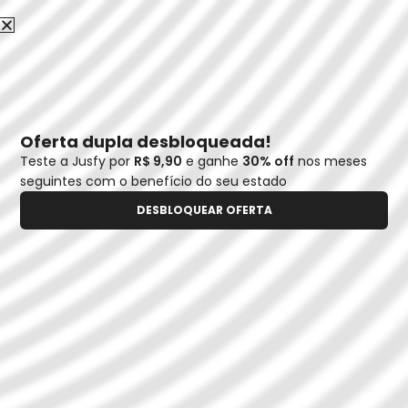
mais de 50 milhões de jurisprudências
atualizadas na Jusfy! Disponível em todos os
Novidade:
planos.
Oferta dupla desbloqueada!
Teste a Jusfy por
R$ 9,90
e ganhe
30% off
nos meses
seguintes com o benefício do seu estado
DESBLOQUEAR OFERTA