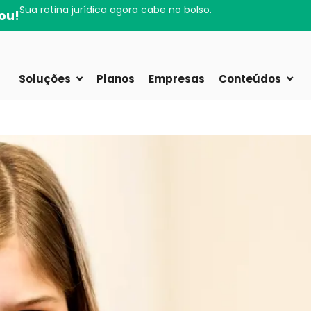
Sua rotina jurídica agora cabe no bolso.
ou!
Soluções
Planos
Empresas
Conteúdos