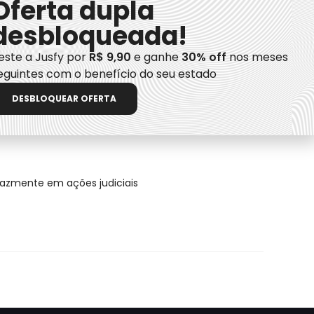
Oferta dupla
desbloqueada!
este a Jusfy por
R$ 9,90
e ganhe
30% off
nos meses
eguintes com o benefício do seu estado
a atuar eficazmente em ações judiciais
DESBLOQUEAR OFERTA
icazmente em ações judiciais