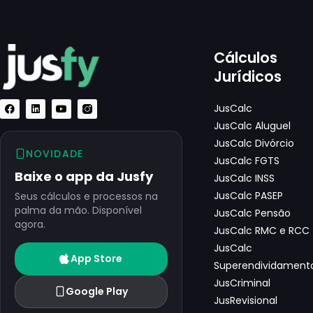
Cálculos
Jurídicos
JusCalc
JusCalc Aluguel
JusCalc Divórcio
NOVIDADE
JusCalc FGTS
Baixe o app da Jusfy
JusCalc INSS
JusCalc PASEP
Seus cálculos e processos na
palma da mão. Disponível
JusCalc Pensão
agora.
JusCalc RMC e RCC
JusCalc
App Store
Superendividament
JusCriminal
Google Play
JusRevisional