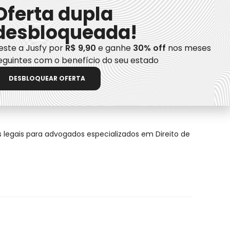
Oferta dupla
desbloqueada!
este a Jusfy por
R$ 9,90
e ganhe
30% off
nos meses
eguintes com o benefício do seu estado
is para advogados especializados em Direito de Família
DESBLOQUEAR OFERTA
icas
s legais para advogados especializados em Direito de