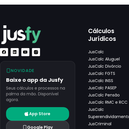
Cálculos
Jurídicos
JusCalc
JusCalc Aluguel
JusCalc Divórcio
NOVIDADE
JusCalc FGTS
Baixe o app da Jusfy
JusCalc INSS
JusCalc PASEP
Seus cálculos e processos na
palma da mão. Disponível
JusCalc Pensão
agora.
JusCalc RMC e RCC
JusCalc
App Store
Superendividament
JusCriminal
Google Play