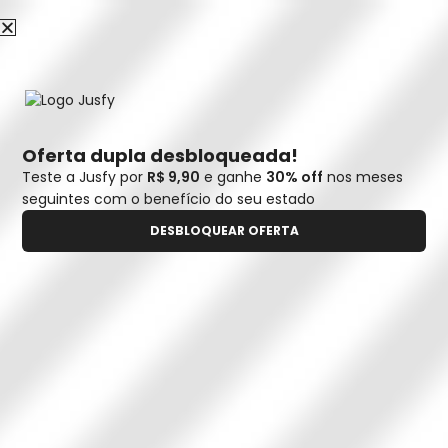
Oferta dupla desbloqueada!
Teste a Jusfy por
R$ 9,90
e ganhe
30% off
nos meses
22/11/2024
seguintes com o benefício do seu estado
Escala 6×1:
DESBLOQUEAR OFERTA
implicações
legais e
direitos
trabalhistas
Descubra os direitos
trabalhistas na escala 6x1,