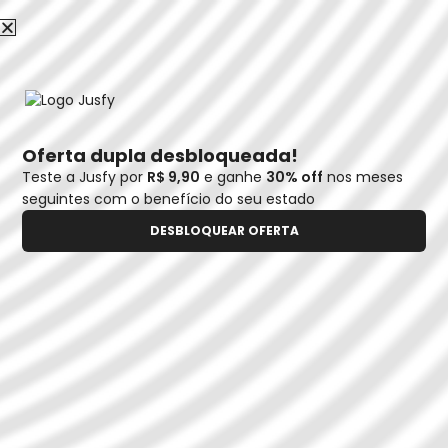
Sua
Novidade: o app da Jusfy chegou!
rotina
jurídica
agora
cabe no
bolso.
Oferta dupla desbloqueada!
Teste a Jusfy por
R$ 9,90
e ganhe
30% off
nos meses
seguintes com o benefício do seu estado
DESBLOQUEAR OFERTA