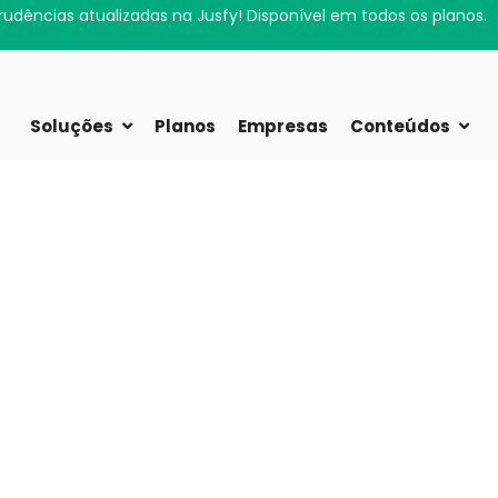
rudências atualizadas na Jusfy! Disponível em todos os planos.
Soluções
Planos
Empresas
Conteúdos