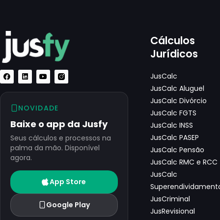
Cálculos
Jurídicos
JusCalc
JusCalc Aluguel
JusCalc Divórcio
NOVIDADE
JusCalc FGTS
Baixe o app da Jusfy
JusCalc INSS
JusCalc PASEP
Seus cálculos e processos na
palma da mão. Disponível
JusCalc Pensão
agora.
JusCalc RMC e RCC
JusCalc
App Store
Superendividament
JusCriminal
Google Play
JusRevisional