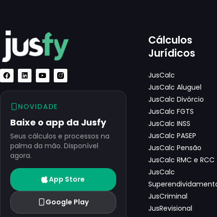
Cálculos
Jurídicos
JusCalc
JusCalc Aluguel
JusCalc Divórcio
NOVIDADE
JusCalc FGTS
Baixe o app da Jusfy
JusCalc INSS
JusCalc PASEP
Seus cálculos e processos na
palma da mão. Disponível
JusCalc Pensão
agora.
JusCalc RMC e RCC
JusCalc
App Store
Superendividament
JusCriminal
Google Play
JusRevisional