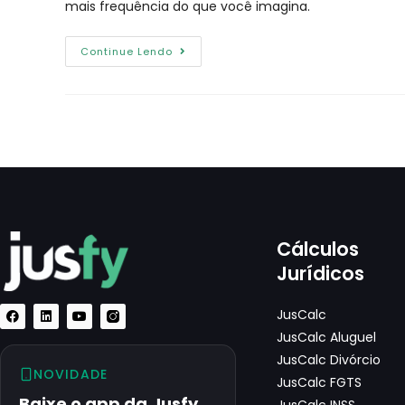
mais frequência do que você imagina.
Continue Lendo
Cálculos
Jurídicos
JusCalc
JusCalc Aluguel
JusCalc Divórcio
NOVIDADE
JusCalc FGTS
Baixe o app da Jusfy