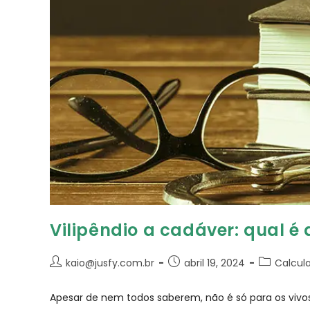
Vilipêndio a cadáver: qual é 
kaio@jusfy.com.br
abril 19, 2024
Calcula
Apesar de nem todos saberem, não é só para os vivos 