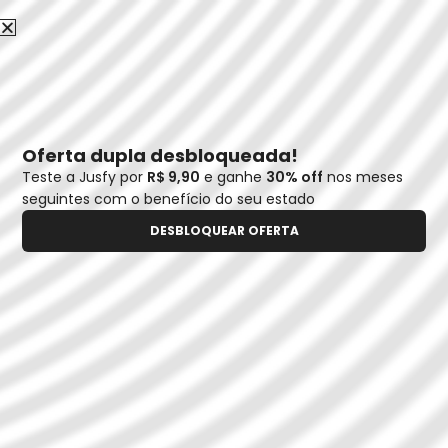
mais de 50 milhões de jurisprudências
atualizadas na Jusfy! Disponível em todos os
Novidade:
planos.
Oferta dupla desbloqueada!
Teste a Jusfy por
R$ 9,90
e ganhe
30% off
nos meses
seguintes com o benefício do seu estado
DESBLOQUEAR OFERTA