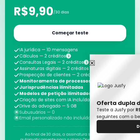
R$9,90
/30 dias
Começar teste
IA jurídica — 10 mensagens
Cálculos — 2 créditos
i
Consultas Legais — 2 créditos
i
Assinaturas digitais — 2 créditos
Prospecção de clientes — 2 créditos
Monitoramento de processos ilimitado
Jurisprudências ilimitadas
Modelos de petição ilimitados
Criação de sites com IA incluída
Oferta dupla 
Drive do advogado — 5 GB
Teste a Jusfy por
R
×
Subusuários — 0
seguintes com o be
×
Email personalizado não incluído
D
Ao final de 30 dias, a assinatura será migrada
automaticamente para o plano One, caso não haja