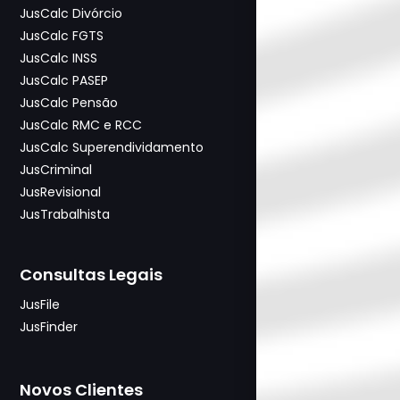
JusCalc Divórcio
JusCalc FGTS
JusCalc INSS
JusCalc PASEP
JusCalc Pensão
JusCalc RMC e RCC
JusCalc Superendividamento
JusCriminal
JusRevisional
JusTrabalhista
Consultas Legais
JusFile
JusFinder
Novos Clientes