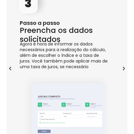
Passo a passo
Pas
Preencha os dados
In
Infor
solicitados
també
a
Agora é hora de informar os dados
Se nã
rda
necessários para a realização do cálculo,
pross
ode
além de escolher o índice e a taxa de
ar
juros. Você também pode aplicar mais de
uma taxa de juros, se necessário