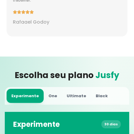
trabalhar.





Rafaael Godoy
Escolha seu plano
Jusfy
Experimente
One
Ultimate
Black
Experimente
30 dias