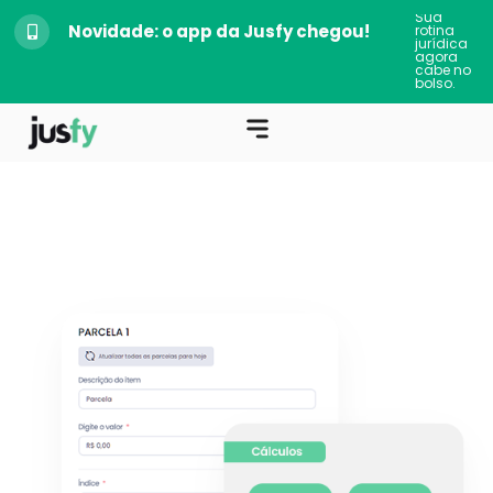
Sua
Novidade: o app da Jusfy chegou!
rotina
jurídica
agora
cabe no
bolso.