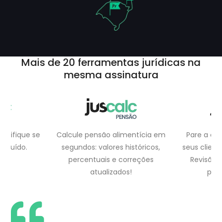
Mais de
20 ferramentas
jurídicas na
mesma assinatura
mentícia em
Pare a cobrança indevida de
Reali
históricos,
seus clientes de forma prática.
superend
orreções
Revisão automatizada em
com uma
s!
poucos minutos!