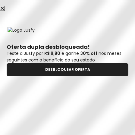
Oferta dupla desbloqueada!
Teste a Jusfy por
R$ 9,90
e ganhe
30% off
nos meses
27/03/2024
seguintes com o benefício do seu estado
Violência
DESBLOQUEAR OFERTA
patrimonial:
entenda o
que é e como
denunciar
A violência patrimonial é
prevista pela Lei Maria da