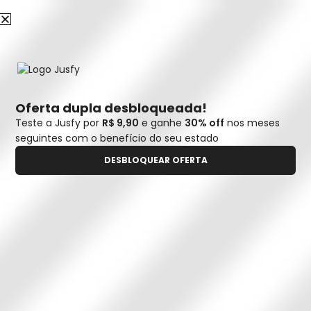
Oferta dupla desbloqueada!
Teste a Jusfy por
R$ 9,90
e ganhe
30% off
nos meses
04/09/2024
seguintes com o benefício do seu estado
Recurso
DESBLOQUEAR OFERTA
extraordinári
o: regras,
prazos e
como
recorrer ao
STF