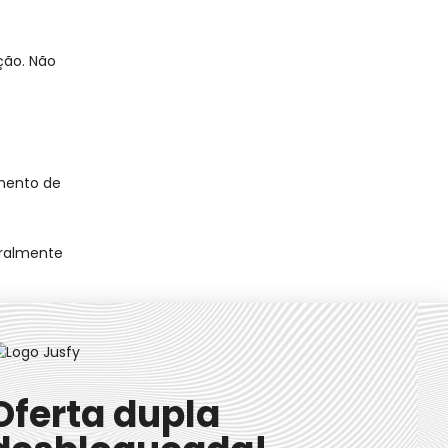
ação. Não
imento de
oralmente
erdade dos
uiz.”
Oferta dupla