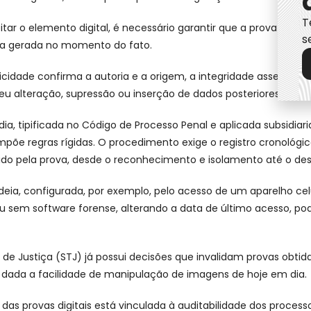
T
eitar o elemento digital, é necessário garantir que a prova apre
s
ela gerada no momento do fato.
cidade confirma a autoria e a origem, a integridade assegura 
u alteração, supressão ou inserção de dados posteriores.
ia, tipificada no Código de Processo Penal e aplicada subsidia
 impõe regras rígidas. O procedimento exige o registro cronológi
ido pela prova, desde o reconhecimento e isolamento até o de
eia, configurada, por exemplo, pelo acesso de um aparelho ce
 sem software forense, alterando a data de último acesso, pod
l de Justiça (STJ) já possui decisões que invalidam provas obtid
dada a facilidade de manipulação de imagens de hoje em dia.
 das provas digitais está vinculada à auditabilidade dos process