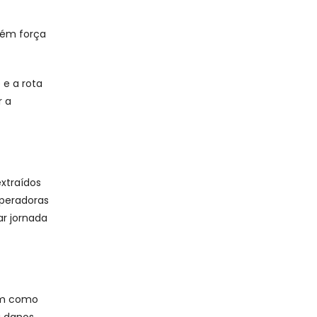
tém força
e a rota
r a
extraídos
operadoras
r jornada
nam como
u danos