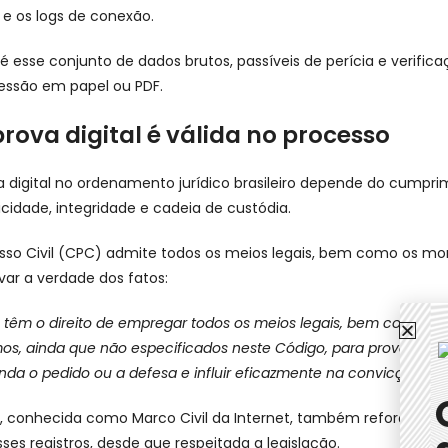
l e os logs de conexão.
l é esse conjunto de dados brutos, passíveis de perícia e verific
essão em papel ou PDF.
rova digital é válida no processo
a digital no ordenamento jurídico brasileiro depende do cumpr
ticidade, integridade e cadeia de custódia.
sso Civil (CPC) admite todos os meios legais, bem como os m
var a verdade dos fatos:
s têm o direito de empregar todos os meios legais, bem como os
os, ainda que não especificados neste Código, para provar a v
da o pedido ou a defesa e influir eficazmente na convicção do j
14, conhecida como Marco Civil da Internet, também reforça a
ses registros, desde que respeitada a legislação.