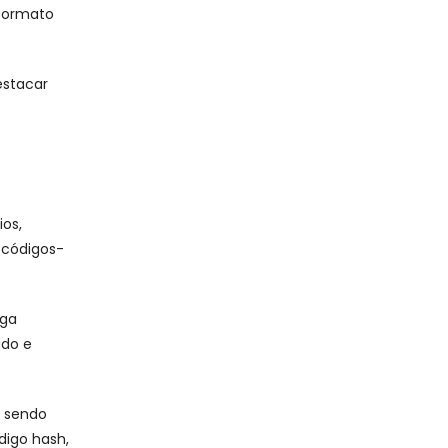
 formato
estacar
ios,
 códigos-
ega
ado e
, sendo
digo hash,