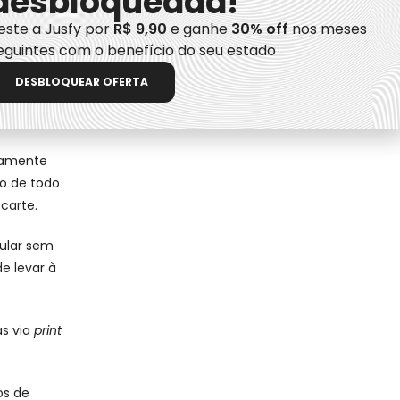
desbloqueada!
este a Jusfy por
R$ 9,90
e ganhe
30% off
nos meses
sentada
eguintes com o benefício do seu estado
DESBLOQUEAR OFERTA
que o
riamente
co de todo
scarte.
lular sem
e levar à
as via
print
os de