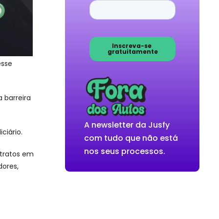
esse
 barreira
A newsletter da Jusfy
ciário.
com tudo que não está
nos seus processos.
ntratos em
dores,