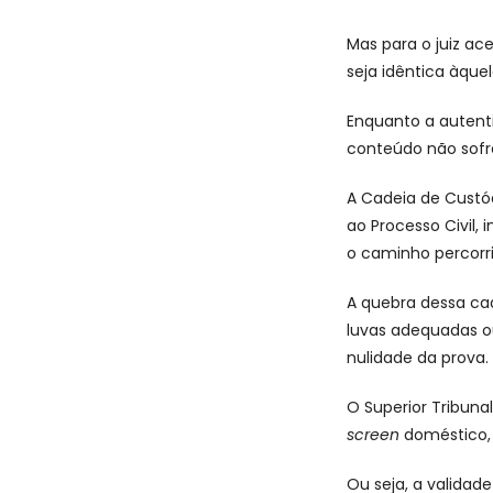
Mas para o juiz ac
seja idêntica àqu
Enquanto a autenti
conteúdo não sofre
A Cadeia de Custód
ao Processo Civil,
o caminho percorr
A quebra dessa cad
luvas adequadas ou
nulidade da prova.
O Superior Tribuna
screen
doméstico, 
Ou seja, a validade