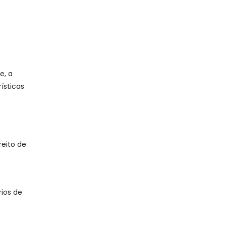
e, a
ísticas
reito de
rios de