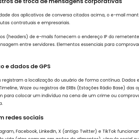
istros de troca de mensagens corporativas
idade dos aplicativos de conversa citados acima, o e-mail man
utas contratuais e empresariais.
os (headers) de e-mails fornecem o endereço IP do remetente 
ensagem entre servidores. Elementos essenciais para comprova
o e dados de GPS
s registram a localização do usuário de forma contínua. Dados 
Timeline, Waze ou registros de ERBs (Estações Rádio Base) das 
em para colocar um indivíduo na cena de um crime ou comprova
a.
m redes sociais
gram, Facebook, LinkedIn, X (antigo Twitter) e TikTok funcio
de vida (algo comum em ações de alimentos), vínculo social o