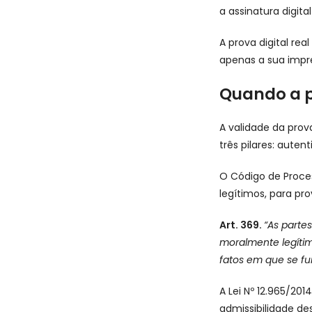
a assinatura digita
A prova digital rea
apenas a sua impr
Quando a p
A validade da prov
três pilares: auten
O Código de Proce
legítimos, para pro
Art. 369.
“As parte
moralmente legítim
fatos em que se fun
A Lei Nº 12.965/20
admissibilidade des