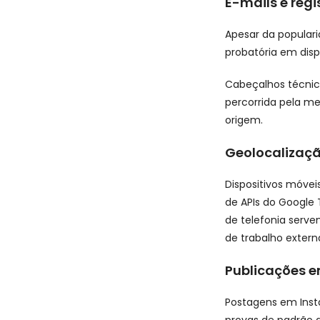
E-mails e reg
Apesar da popular
probatória em disp
Cabeçalhos técnic
percorrida pela m
origem.
Geolocalizaçã
Dispositivos móvei
de APIs do Google 
de telefonia serv
de trabalho extern
Publicações e
Postagens em Insta
provas de padrão 