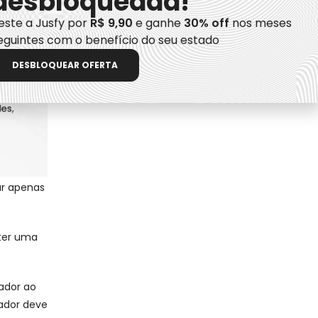
desbloqueada!
no
este a Jusfy por
R$ 9,90
e ganhe
30% off
nos meses
eguintes com o benefício do seu estado
DESBLOQUEAR OFERTA
ar apenas
 ter uma
ador ao
gador deve