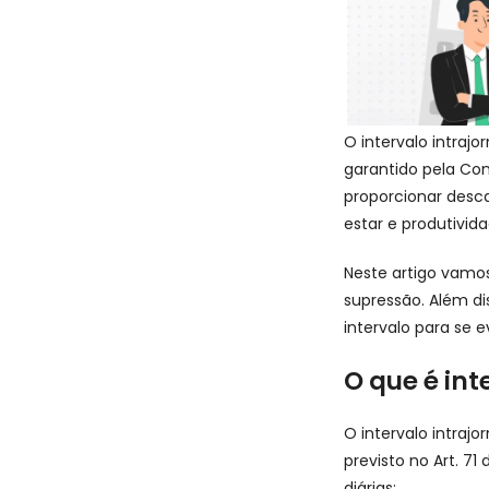
O intervalo intraj
garantido pela Cons
proporcionar desc
estar e produtivida
Neste artigo vamos
supressão. Além d
intervalo para se ev
O que é int
O intervalo intraj
previsto no Art. 7
diárias: