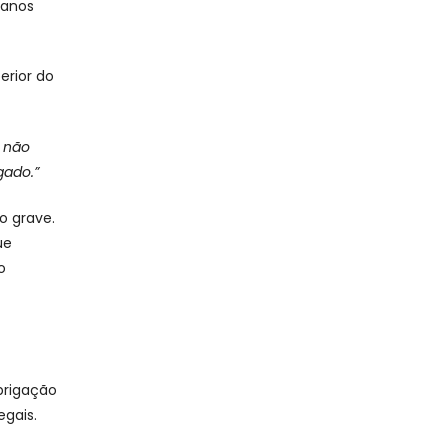
danos
erior do
s não
gado.”
o grave.
ue
o
brigação
egais.