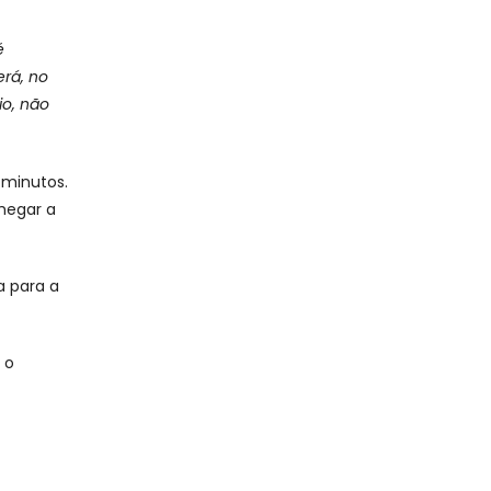
é
erá, no
io, não
 minutos.
hegar a
a para a
 o