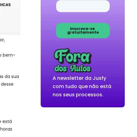
or,
do bem-
as da sua
A newsletter da Jusfy
 desse
com tudo que não está
nos seus processos.
e está
 horas