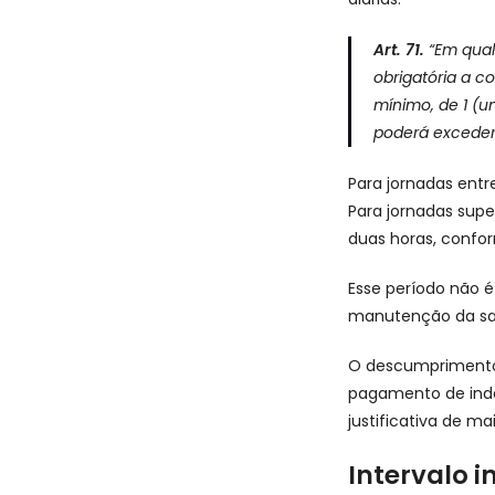
Art. 71.
“Em qual
obrigatória a c
mínimo, de 1 (u
poderá exceder 
Para jornadas entr
Para jornadas supe
duas horas, confo
Esse período não 
manutenção da sa
O descumprimento 
pagamento de inde
justificativa de ma
Intervalo i