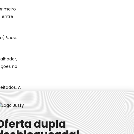
primeiro
o entre
ze) horas
alhador,
nções no
eitados. A
es, além
Oferta dupla
ara a