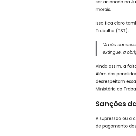
ser acionado na J
morais.
Isso fica claro ta
Trabalho (TST):
“A não concessã
extingue, a ob
Ainda assim, a fal
Além das penalida
desrespeitam essa 
Ministério do Traba
Sanções da
A supressão ou a c
de pagamento dos 