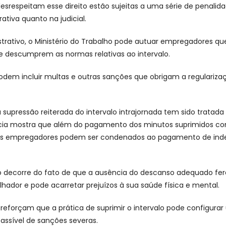
srespeitam esse direito estão sujeitas a uma série de penalida
ativa quanto na judicial.
trativo, o Ministério do Trabalho pode autuar empregadores qu
descumprem as normas relativas ao intervalo.
odem incluir multas e outras sanções que obrigam a regulariza
 a supressão reiterada do intervalo intrajornada tem sido tratad
dência mostra que além do pagamento dos minutos suprimidos c
 os empregadores podem ser condenados ao pagamento de ind
 decorre do fato de que a ausência do descanso adequado fer
lhador e pode acarretar prejuízos à sua saúde física e mental.
reforçam que a prática de suprimir o intervalo pode configura
assível de sanções severas.