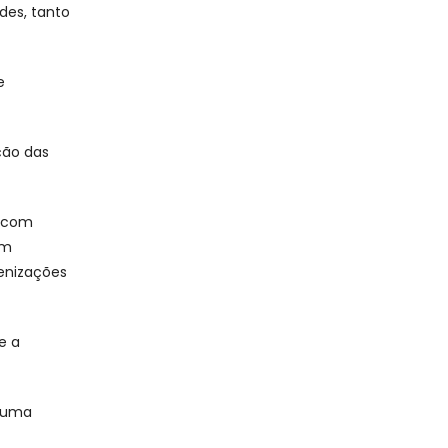
des, tanto
e
ção das
a com
om
enizações
e a
r uma