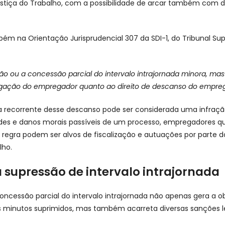
ustiça do Trabalho, com a possibilidade de arcar também com 
mbém na Orientação Jurisprudencial 307 da SDI-1, do Tribunal Sup
o ou a concessão parcial do intervalo intrajornada minora, ma
rigação do empregador quanto ao direito de descanso do empre
ta recorrente desse descanso pode ser considerada uma infraçã
des e danos morais passíveis de um processo, empregadores q
regra podem ser alvos de fiscalização e autuações por parte d
lho.
 supressão de intervalo intrajornada
oncessão parcial do intervalo intrajornada não apenas gera a o
minutos suprimidos, mas também acarreta diversas sanções l