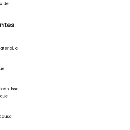
o de
antes
terial, a
que
ado. Isso
 que
 causa