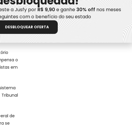
desbloqueada!
este a Jusfy por
R$ 9,90
e ganhe
30% off
nos meses
o, a
eguintes com o benefício do seu estado
DESBLOQUEAR OFERTA
 de
ório
ompensa o
istas em
 sistema
 Tribunal
eral de
ra se