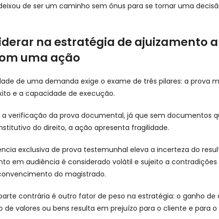
 deixou de ser um caminho sem ônus para se tornar uma decisã
iderar na estratégia de ajuizamento 
 com uma ação
lidade de uma demanda exige o exame de três pilares: a prova ma
êxito e a capacidade de execução.
é a verificação da prova documental, já que sem documentos 
titutivo do direito, a ação apresenta fragilidade.
ncia exclusiva de prova testemunhal eleva a incerteza do result
o em audiência é considerado volátil e sujeito a contradições
nvencimento do magistrado.
 parte contrária é outro fator de peso na estratégia: o ganho de
de valores ou bens resulta em prejuízo para o cliente e para o