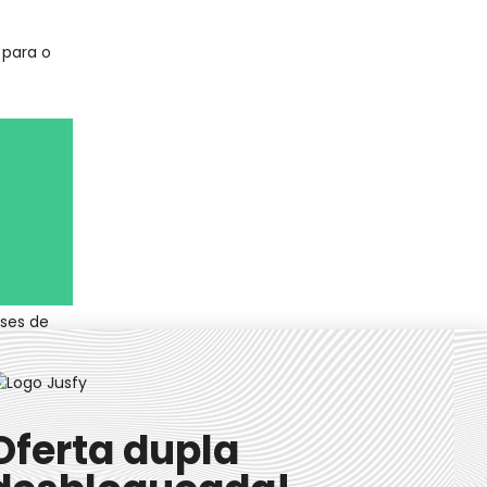
 para o
ases de
nanceira
e a
Oferta dupla