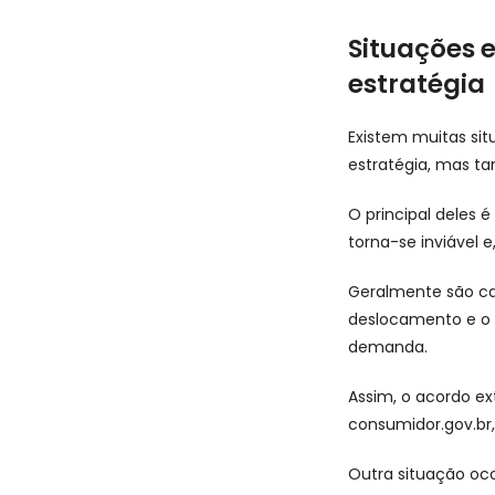
Situações 
estratégia​
Existem muitas si
estratégia, mas t
O principal deles é
torna-se inviável e
Geralmente são cas
deslocamento e o v
demanda.
Assim, o acordo ex
consumidor.gov.br
Outra situação oco