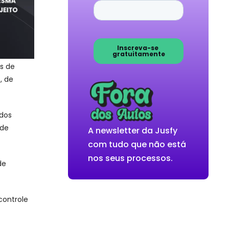
s de
, de
 dos
 de
A newsletter da Jusfy
com tudo que não está
nos seus processos.
de
controle