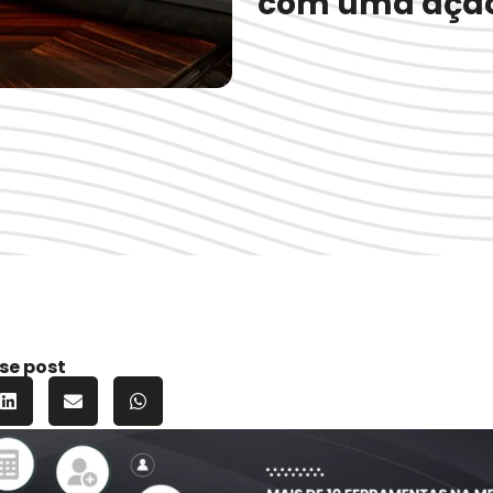
com uma açã
se post