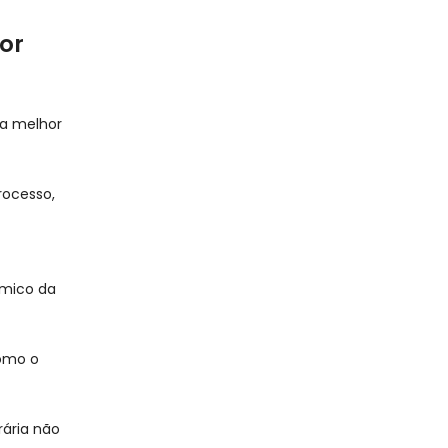
or
 a melhor
rocesso,
ômico da
como o
rária não