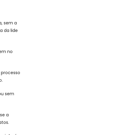
ça, sem a
a da lide
gem no
o processo
o.
 ou sem
 se a
atos.