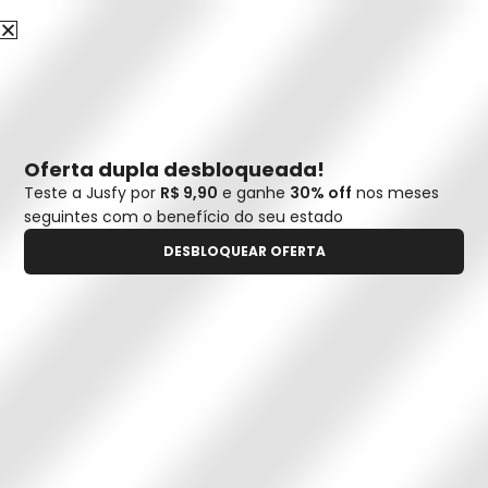
Oferta dupla desbloqueada!
Teste a Jusfy por
R$ 9,90
e ganhe
30% off
nos meses
03/06/2025
seguintes com o benefício do seu estado
Consulta por
DESBLOQUEAR OFERTA
CNPJ:
descubra
vínculos
empresariais
e grupos
econômicos