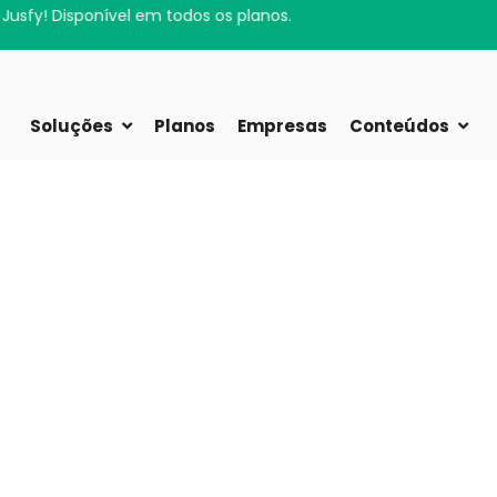
Sua rotina jurídica agora cabe no bolso.
ou!
Soluções
Planos
Empresas
Conteúdos