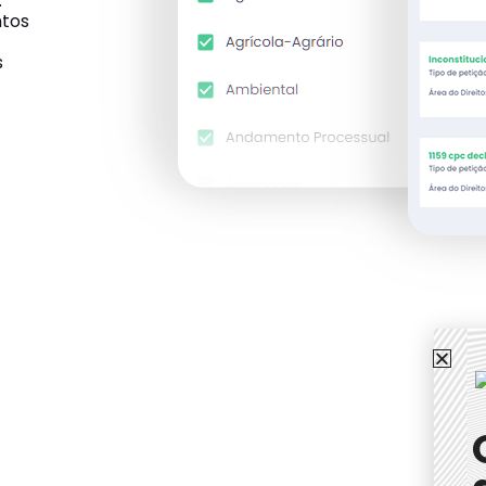
.
ntos
s