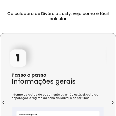
Calculadora de Divórcio Jusfy: veja como é fácil
calcular
Passo a passo
Pa
Informações gerais
B
Informe as datas de casamento ou união estável, data da
List
separação, o regime de bens aplicável e se há filhos.
obri
se h