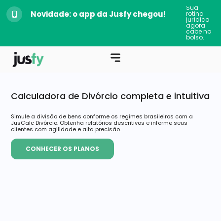
Sua
Novidade: o app da Jusfy chegou!
rotina
jurídica
agora
cabe no
bolso.
Calculadora de Divórcio completa e intuitiva
Simule a divisão de bens conforme os regimes brasileiros com a
JusCalc Divórcio. Obtenha relatórios descritivos e informe seus
clientes com agilidade e alta precisão.
CONHECER OS PLANOS