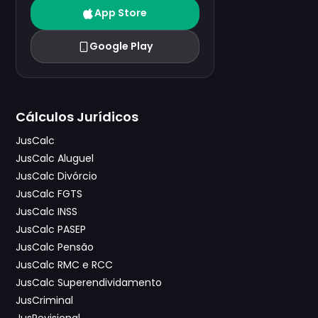
App Store
Google Play
Cálculos Jurídicos
JusCalc
JusCalc Aluguel
JusCalc Divórcio
JusCalc FGTS
JusCalc INSS
JusCalc PASEP
JusCalc Pensão
JusCalc RMC e RCC
JusCalc Superendividamento
JusCriminal
JusRevisional