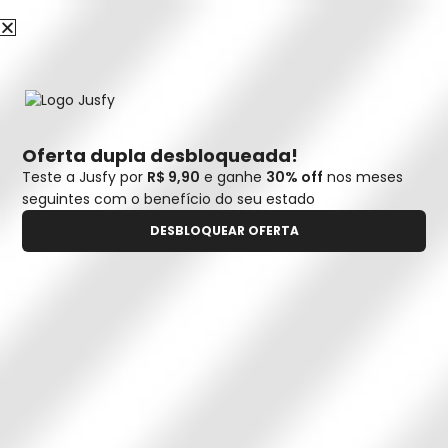
Oferta dupla desbloqueada!
Teste a Jusfy por
R$ 9,90
e ganhe
30% off
nos meses
06/05/2025
seguintes com o benefício do seu estado
Pejotização
DESBLOQUEAR OFERTA
no Direito do
Trabalho:
atuação
prática do
advogado
na defesa