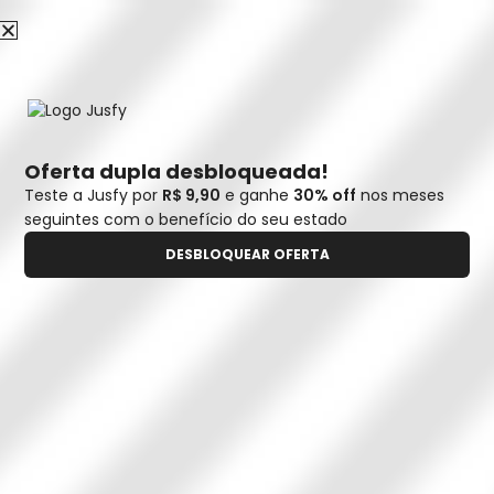
Oferta dupla desbloqueada!
Teste a Jusfy por
R$ 9,90
e ganhe
30% off
nos meses
23/01/2026
seguintes com o benefício do seu estado
Diligência
DESBLOQUEAR OFERTA
jurídica
digital: como
advogados
podem
investigar
pessoas e