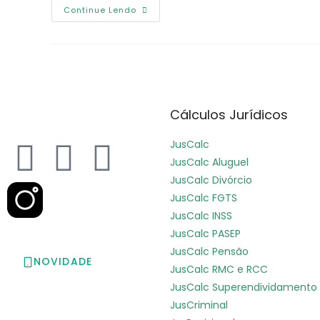
Continue Lendo
Cálculos Jurídicos
JusCalc
JusCalc Aluguel
JusCalc Divórcio
JusCalc FGTS
JusCalc INSS
JusCalc PASEP
JusCalc Pensão
NOVIDADE
JusCalc RMC e RCC
Baixe o app da
JusCalc Superendividamento
Jusfy
JusCriminal