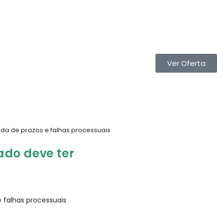
Ver Oferta
rda de prazos e falhas processuais
ado deve ter
 falhas processuais