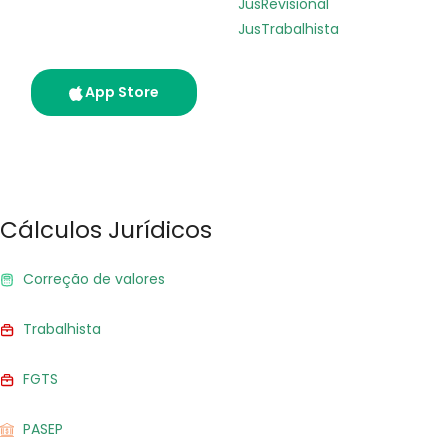
Seus cálculos e
JusRevisional
processos na palma da
JusTrabalhista
mão. Disponível agora.
App Store
Google Play
Cálculos Jurídicos
Correção de valores
Trabalhista
FGTS
PASEP