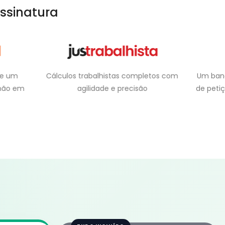
ssinatura
se um
Cálculos trabalhistas completos com
Um ban
 não em
agilidade e precisão
de peti