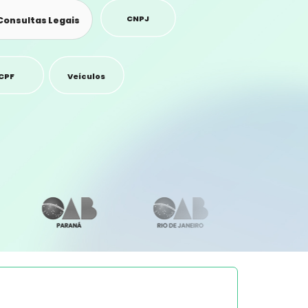
CNPJ
Consultas Legais
CPF
Veículos