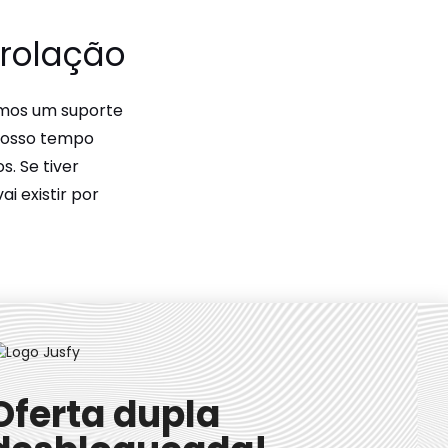
nrolação
emos um suporte
Nosso tempo
s. Se tiver
i existir por
Oferta dupla
ados