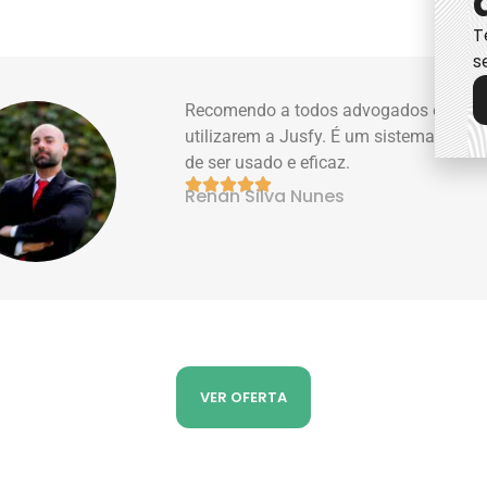
T
s
Utilizar a calculadora da Jusfy foi mui
satisfatório e tornou-se uma ferramen
indispensável para a minha rotina prof
Além de disponibilizar várias operaçõe
rotina jurídica, a calculadora possui 
apresentação agradável, organizada e 
trabalhar.





Rafael Godoy
VER OFERTA