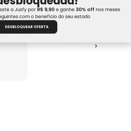
desbloqueada!
este a Jusfy por
R$ 9,90
e ganhe
30% off
nos meses
eguintes com o benefício do seu estado
DESBLOQUEAR OFERTA
to
ta
issional.
s para a
uma
fácil para