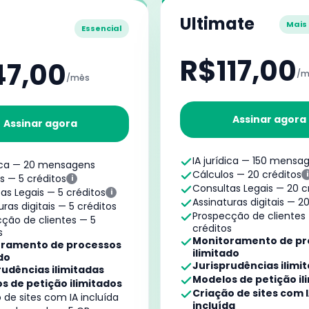
Ultimate
Mais
Essencial
R$117,00
47,00
/m
/mês
Assinar agora
Assinar agora
IA jurídica — 150 mensa
dica — 20 mensagens
Cálculos — 20 créditos
i
s — 5 créditos
i
Consultas Legais — 20 c
as Legais — 5 créditos
i
Assinaturas digitais — 2
uras digitais — 5 créditos
Prospecção de clientes
ção de clientes — 5
créditos
s
Monitoramento de pr
ramento de processos
ilimitado
do
Jurisprudências ilimi
rudências ilimitadas
Modelos de petição il
s de petição ilimitados
Criação de sites com 
 de sites com IA incluída
incluída