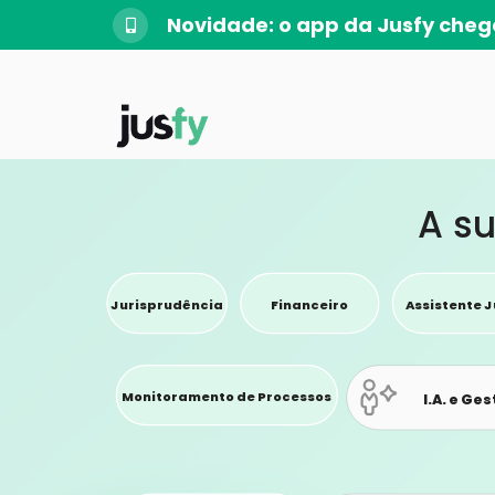
Novidade: o app da Jusfy cheg
A su
Jurisprudência
Financeiro
Assistente J
Monitoramento de Processos
I.A. e Ge