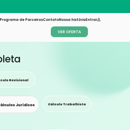
Programa de Parceiros
Contato
Nossa história
Entrar
VER OFERTA
pleta
culo Revisional
Cálculo Trabalhista
álculos Jurídicos