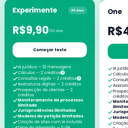
Experimente
One
30 dias
R$9,90
R$
/30 dias
Começar teste
IA jurídica — 10 mensagens
IA jurí
Cálculos — 2 créditos
i
Cálculo
Consultas Legais — 2 créditos
i
Consult
Assinaturas digitais — 2 créditos
Assinat
Prospecção de clientes — 2
Prospec
créditos
crédito
Monitoramento de processos
Monito
ilimitado
ilimita
Jurisprudências ilimitadas
Jurisp
Modelos de petição ilimitados
Modelo
Criação de sites com IA incluída
Criação
Drive do advogado — 5 GB