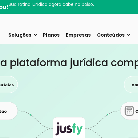
Sua rotina jurídica agora cabe no bolso.
ou!
Soluções
Planos
Empresas
Conteúdos
a plataforma jurídica com
urídico
Cál
stão
C