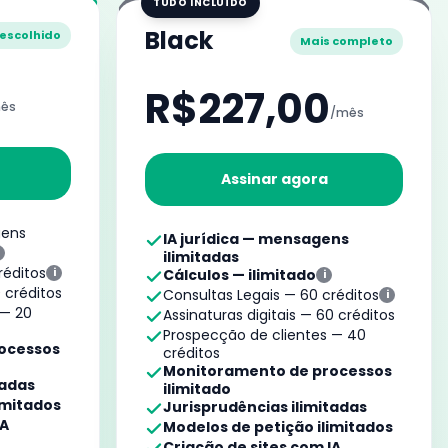
TUDO INCLUÍDO
Black
 escolhido
Mais completo
R$227,00
ês
/mês
Assinar agora
gens
IA jurídica — mensagens
ilimitadas
réditos
i
Cálculos — ilimitado
i
0 créditos
Consultas Legais — 60 créditos
i
 — 20
Assinaturas digitais — 60 créditos
Prospecção de clientes — 40
ocessos
créditos
Monitoramento de processos
tadas
ilimitado
imitados
Jurisprudências ilimitadas
IA
Modelos de petição ilimitados
Criação de sites com IA