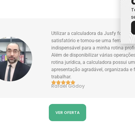
T
s
Utilizar a calculadora da Jusfy foi muit
satisfatório e tornou-se uma ferrament
indispensável para a minha rotina profi
Além de disponibilizar várias operaçõe
rotina jurídica, a calculadora possui u
apresentação agradável, organizada e f
trabalhar.





Rafael Godoy
VER OFERTA