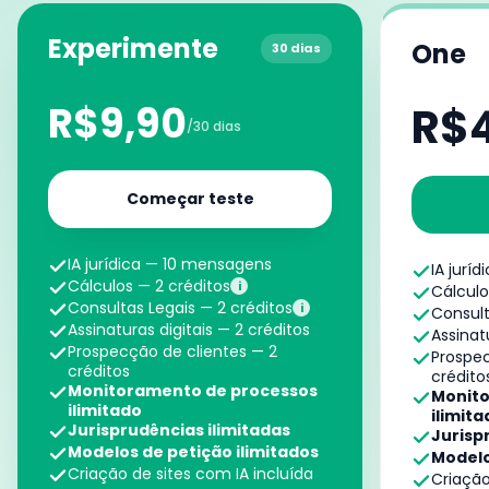
Experimente
One
30 dias
R$9,90
R$
/30 dias
Começar teste
IA jurídica — 10 mensagens
IA jurí
Cálculos — 2 créditos
i
Cálculo
Consultas Legais — 2 créditos
i
Consult
Assinaturas digitais — 2 créditos
Assinat
Prospecção de clientes — 2
Prospec
créditos
crédito
Monitoramento de processos
Monito
ilimitado
ilimita
Jurisprudências ilimitadas
Jurisp
Modelos de petição ilimitados
Modelo
Criação de sites com IA incluída
Criação