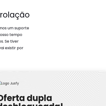
nrolação
emos um suporte
Nosso tempo
s. Se tiver
i existir por
Oferta dupla
ados