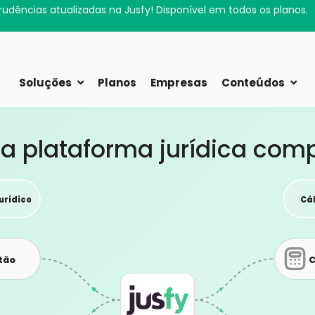
Sua rotina jurídica agora cabe no bolso.
ou!
Soluções
Planos
Empresas
Conteúdos
a plataforma jurídica com
urídico
Cál
stão
C