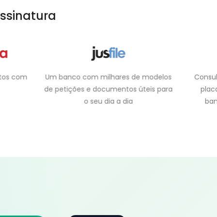
ssinatura
e modelos
Consultas de bens por CPF, CNPJ e
Assin
úteis para
placas de veículos integrada a
bancos de dados confiáveis