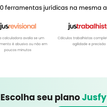
0 ferramentas
jurídicas na mesma a
los trabalhistas completos com
Um banco com milhares d
agilidade e precisão
de petições e documentos 
o seu dia a dia
Escolha seu plano
Jusfy