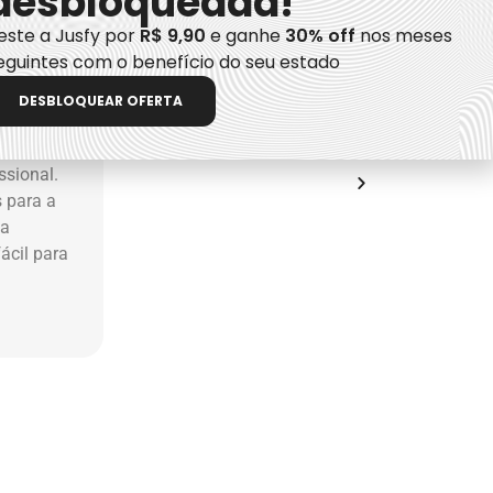
desbloqueada!
este a Jusfy por
R$ 9,90
e ganhe
30% off
nos meses
eguintes com o benefício do seu estado
DESBLOQUEAR OFERTA
o
a
ssional.
s para a
ma
ácil para