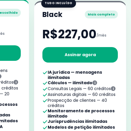
TUDO INCLUÍDO
Black
 escolhido
Mais completo
R$227,00
ês
/mês
Assinar agora
gens
IA jurídica — mensagens
ilimitadas
réditos
i
Cálculos — ilimitado
i
0 créditos
Consultas Legais — 60 créditos
i
 — 20
Assinaturas digitais — 60 créditos
Prospecção de clientes — 40
ocessos
créditos
Monitoramento de processos
tadas
ilimitado
imitados
Jurisprudências ilimitadas
IA
Modelos de petição ilimitados