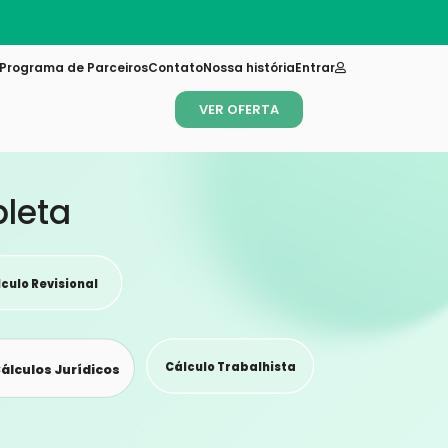
Programa de Parceiros
Contato
Nossa história
Entrar
VER OFERTA
pleta
culo Revisional
Cálculo Trabalhista
álculos Jurídicos