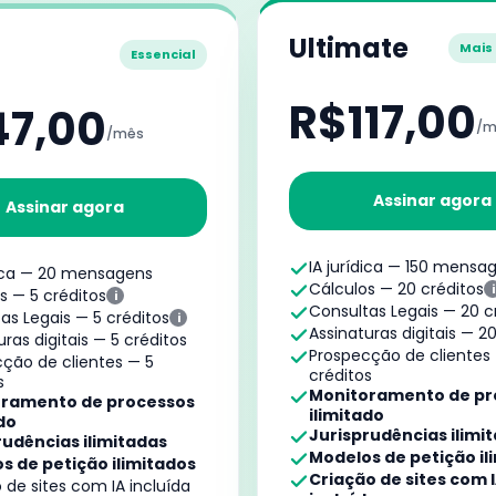
Ultimate
Mais
Essencial
R$117,00
47,00
/m
/mês
Assinar agora
Assinar agora
IA jurídica — 150 mensa
dica — 20 mensagens
Cálculos — 20 créditos
i
s — 5 créditos
i
Consultas Legais — 20 c
as Legais — 5 créditos
i
Assinaturas digitais — 2
uras digitais — 5 créditos
Prospecção de clientes
ção de clientes — 5
créditos
s
Monitoramento de pr
ramento de processos
ilimitado
do
Jurisprudências ilimi
rudências ilimitadas
Modelos de petição il
s de petição ilimitados
Criação de sites com 
 de sites com IA incluída