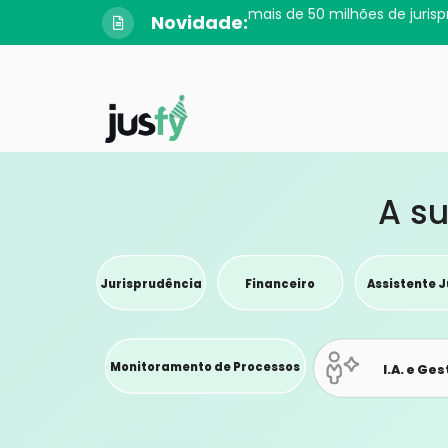
Novidade: o app da Jusfy cheg
A su
Jurisprudência
Financeiro
Assistente J
Monitoramento de Processos
I.A. e Ge