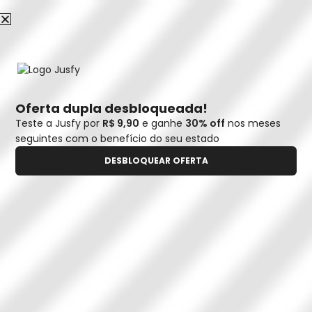
Sua
Novidade: o app da Jusfy chegou!
rotina
jurídica
agora
cabe no
bolso.
Oferta dupla desbloqueada!
Teste a Jusfy por
R$ 9,90
e ganhe
30% off
nos meses
A sua plataforma jurídica
seguintes com o benefício do seu estado
completa
DESBLOQUEAR OFERTA
I.A. e Gestão
Marketing Jurídico
Cálculos Jurídicos